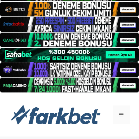
İçeriğe
atla
Menü