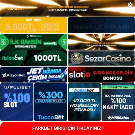
×
FARKBET GİRİŞ İÇİN TIKLAYINIZ!