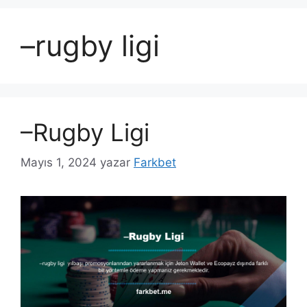
–rugby ligi
–Rugby Ligi
Mayıs 1, 2024
yazar
Farkbet