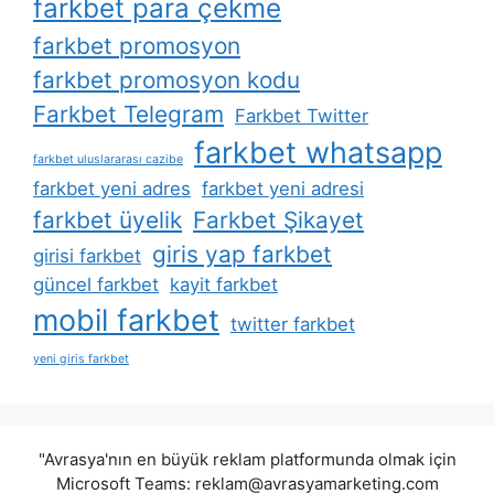
farkbet para çekme
farkbet promosyon
farkbet promosyon kodu
Farkbet Telegram
Farkbet Twitter
farkbet whatsapp
farkbet uluslararası cazibe
farkbet yeni adres
farkbet yeni adresi
farkbet üyelik
Farkbet Şikayet
giris yap farkbet
girisi farkbet
güncel farkbet
kayit farkbet
mobil farkbet
twitter farkbet
yeni giris farkbet
"Avrasya'nın en büyük reklam platformunda olmak için
Microsoft Teams:
reklam@avrasyamarketing.com