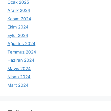
Ocak 2025
Aralık 2024
Kasım 2024
Ekim 2024
Eylül 2024
Ağustos 2024
Temmuz 2024
Haziran 2024
Mayıs 2024
Nisan 2024
Mart 2024