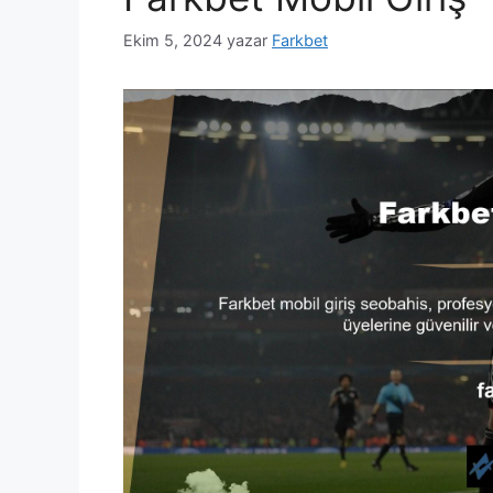
Ekim 5, 2024
yazar
Farkbet