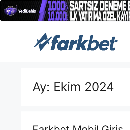
İçeriğe
atla
Ay:
Ekim 2024
Farkbet Mobil Giriş