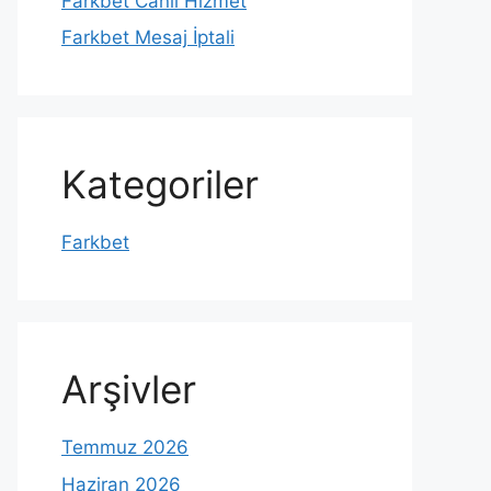
Farkbet Canlı Hizmet
Farkbet Mesaj İptali
Kategoriler
Farkbet
Arşivler
Temmuz 2026
Haziran 2026