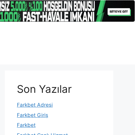
Son Yazılar
Farkbet Adresi
Farkbet Giriş
Farkbet