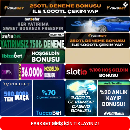
×
FARKBET GİRİŞ İÇİN TIKLAYINIZ!