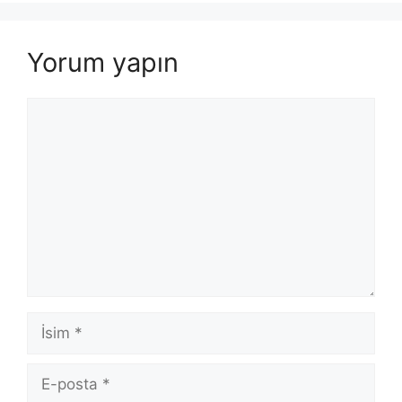
Yorum yapın
Yorum
İsim
E-
posta