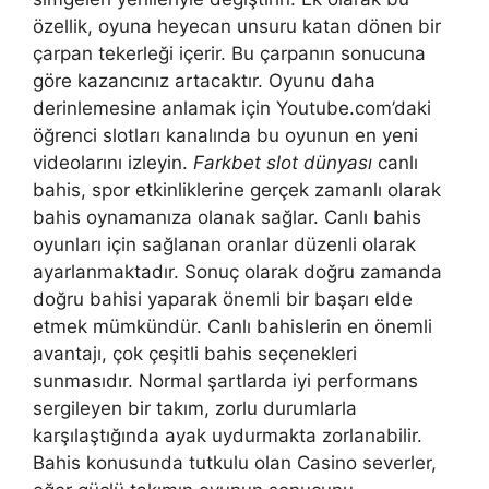
özellik, oyuna heyecan unsuru katan dönen bir
çarpan tekerleği içerir. Bu çarpanın sonucuna
göre kazancınız artacaktır. Oyunu daha
derinlemesine anlamak için Youtube.com’daki
öğrenci slotları kanalında bu oyunun en yeni
videolarını izleyin.
Farkbet slot dünyası
canlı
bahis, spor etkinliklerine gerçek zamanlı olarak
bahis oynamanıza olanak sağlar. Canlı bahis
oyunları için sağlanan oranlar düzenli olarak
ayarlanmaktadır. Sonuç olarak doğru zamanda
doğru bahisi yaparak önemli bir başarı elde
etmek mümkündür. Canlı bahislerin en önemli
avantajı, çok çeşitli bahis seçenekleri
sunmasıdır. Normal şartlarda iyi performans
sergileyen bir takım, zorlu durumlarla
karşılaştığında ayak uydurmakta zorlanabilir.
Bahis konusunda tutkulu olan Casino severler,