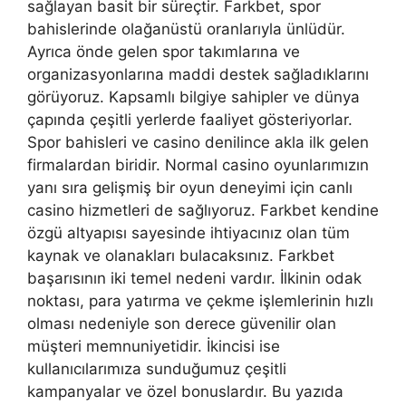
sağlayan basit bir süreçtir. Farkbet, spor
bahislerinde olağanüstü oranlarıyla ünlüdür.
Ayrıca önde gelen spor takımlarına ve
organizasyonlarına maddi destek sağladıklarını
görüyoruz. Kapsamlı bilgiye sahipler ve dünya
çapında çeşitli yerlerde faaliyet gösteriyorlar.
Spor bahisleri ve casino denilince akla ilk gelen
firmalardan biridir. Normal casino oyunlarımızın
yanı sıra gelişmiş bir oyun deneyimi için canlı
casino hizmetleri de sağlıyoruz. Farkbet kendine
özgü altyapısı sayesinde ihtiyacınız olan tüm
kaynak ve olanakları bulacaksınız. Farkbet
başarısının iki temel nedeni vardır. İlkinin odak
noktası, para yatırma ve çekme işlemlerinin hızlı
olması nedeniyle son derece güvenilir olan
müşteri memnuniyetidir. İkincisi ise
kullanıcılarımıza sunduğumuz çeşitli
kampanyalar ve özel bonuslardır. Bu yazıda