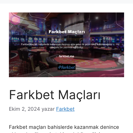
Farkbet Maçları
Ekim 2, 2024
yazar
Farkbet
Farkbet maçları bahislerde kazanmak denince