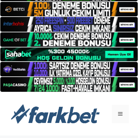
İçeriğe
atla
Menü