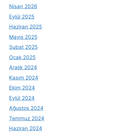
Nisan 2026
Eylül 2025
Haziran 2025
Mayıs 2025
Şubat 2025
Ocak 2025
Aralık 2024
Kasım 2024
Ekim 2024
Eylül 2024
Ağustos 2024
Temmuz 2024
Haziran 2024