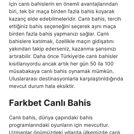
için canlı bahislerin en önemli avantajlarından
biri, tek bir maça birden fazla bahis koyarak
kazanç elde edebilmeleridir. Canlı bahis, tercih
ettiğiniz bahis seçeneğini seçerek aynı maça
birden fazla bahis yapmanızı sağlar. Canlı
bahislere katılmak, özellikle maçın gidişatını
yakından takip ederseniz, kazanma şansınızı
artırabilir. Daha önce Türkiye’de canlı bahisler
kısıtlanıyordu ancak artık her gün 50 ila 100
müsabakaya canlı bahis oynamak mümkün.
Uluslararası destinasyonlarla karşılaştırıldığında
mevcut durum hala eksiktir.
Farkbet Canlı Bahis
Canlı bahis, dünya çapındaki bahis
programlarındaki oyunların için mevcuttur.
Uzmanlar önümüzdeki yıllarda ülkemizde canlı