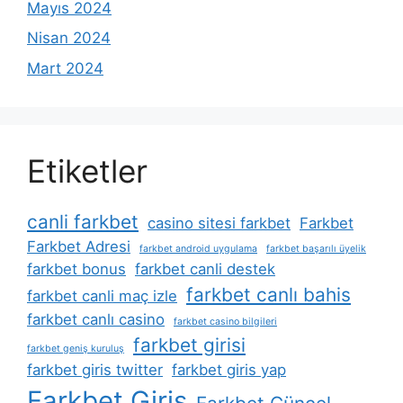
Mayıs 2024
Nisan 2024
Mart 2024
Etiketler
canli farkbet
casino sitesi farkbet
Farkbet
Farkbet Adresi
farkbet android uygulama
farkbet başarılı üyelik
farkbet bonus
farkbet canli destek
farkbet canlı bahis
farkbet canli maç izle
farkbet canlı casino
farkbet casino bilgileri
farkbet girisi
farkbet geniş kuruluş
farkbet giris twitter
farkbet giris yap
Farkbet Giriş