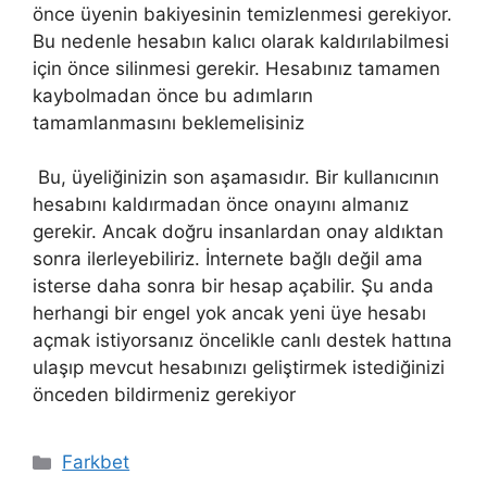
önce üyenin bakiyesinin temizlenmesi gerekiyor.
Bu nedenle hesabın kalıcı olarak kaldırılabilmesi
için önce silinmesi gerekir. Hesabınız tamamen
kaybolmadan önce bu adımların
tamamlanmasını beklemelisiniz
Bu, üyeliğinizin son aşamasıdır. Bir kullanıcının
hesabını kaldırmadan önce onayını almanız
gerekir. Ancak doğru insanlardan onay aldıktan
sonra ilerleyebiliriz. İnternete bağlı değil ama
isterse daha sonra bir hesap açabilir. Şu anda
herhangi bir engel yok ancak yeni üye hesabı
açmak istiyorsanız öncelikle canlı destek hattına
ulaşıp mevcut hesabınızı geliştirmek istediğinizi
önceden bildirmeniz gerekiyor
Kategoriler
Farkbet