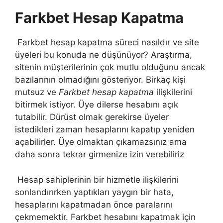
Farkbet Hesap Kapatma
Farkbet hesap kapatma süreci nasıldır ve site
üyeleri bu konuda ne düşünüyor? Araştırma,
sitenin müşterilerinin çok mutlu olduğunu ancak
bazılarının olmadığını gösteriyor. Birkaç kişi
mutsuz ve
Farkbet hesap kapatma
ilişkilerini
bitirmek istiyor. Üye dilerse hesabını açık
tutabilir. Dürüst olmak gerekirse üyeler
istedikleri zaman hesaplarını kapatıp yeniden
açabilirler. Üye olmaktan çıkamazsınız ama
daha sonra tekrar girmenize izin verebiliriz
Hesap sahiplerinin bir hizmetle ilişkilerini
sonlandırırken yaptıkları yaygın bir hata,
hesaplarını kapatmadan önce paralarını
çekmemektir. Farkbet hesabını kapatmak için