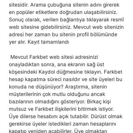
sitesidir. Arama çubuğuna sitenin adını girerek
en popüler etiketlere doğrudan ulaşabilirsiniz.
Sonuç olarak, verilen bağlantıya tıklayarak resmî
web sitesine gidebilirsiniz. Mevcut web sitenizin
adresi her zaman bu sitenin profil bölümünde
yer alır. Kayıt tamamlandı
Mevcut Farkbet web sitesi adresinizi
onayladıktan sonra, ana ekranın sağ üst
köşesindeki Kaydol düğmesine tıklayın. Farkbet
hesap kapatma süreci nasıldır ve site üyeleri bu
konuda ne düşünüyor? Araştırma, sitenin
müşterilerinin çok mutlu olduğunu ancak
bazılarının olmadığını gösteriyor. Birkaç kişi
mutsuz ve Farkbet ilişkilerini bitirmek istiyor.
Üye dilerse hesabını açık tutabilir. Dürüst olmak
gerekirse üyeler istedikleri zaman hesaplarını
kapatıp yeniden açabilirler. Üye olmaktan