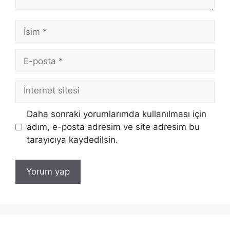
İsim
E-
posta
İnternet
sitesi
Daha sonraki yorumlarımda kullanılması için
adım, e-posta adresim ve site adresim bu
tarayıcıya kaydedilsin.