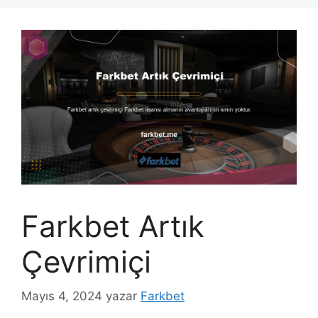
Farkbet Artık
Çevrimiçi
Mayıs 4, 2024
yazar
Farkbet