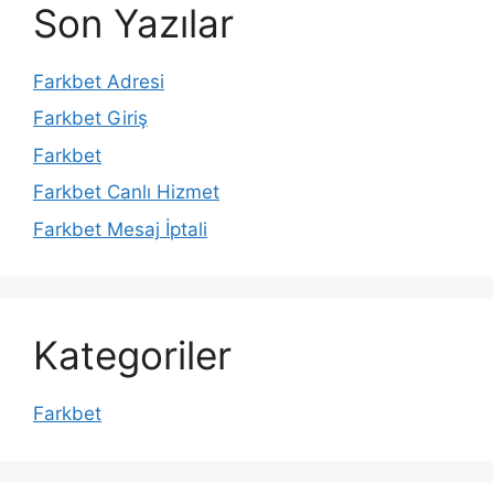
Son Yazılar
Farkbet Adresi
Farkbet Giriş
Farkbet
Farkbet Canlı Hizmet
Farkbet Mesaj İptali
Kategoriler
Farkbet