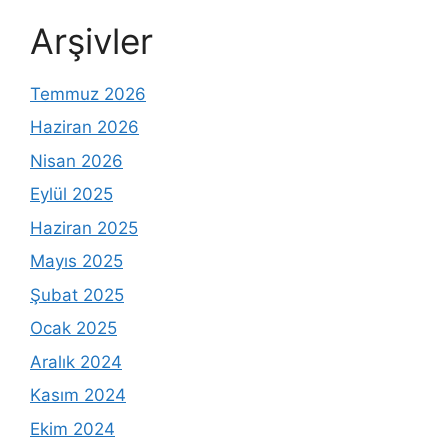
Arşivler
Temmuz 2026
Haziran 2026
Nisan 2026
Eylül 2025
Haziran 2025
Mayıs 2025
Şubat 2025
Ocak 2025
Aralık 2024
Kasım 2024
Ekim 2024