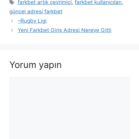
Etiketler
farkbet artık çevrimiçi
,
farkbet kullanıcıları
,
güncel adresi farkbet
–Rugby Ligi
Yeni Farkbet Giriş Adresi Nereye Gitti
Yorum yapın
Yorum