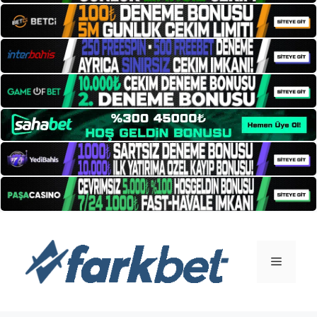
İçeriğe
atla
Menü