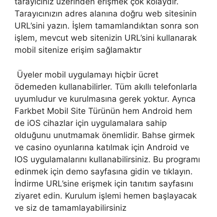
tarayıcınız üzerinden erişmek çok kolaydır.
Tarayıcınızın adres alanına doğru web sitesinin
URL’sini yazın. İşlem tamamlandıktan sonra son
işlem, mevcut web sitenizin URL’sini kullanarak
mobil sitenize erişim sağlamaktır
Üyeler mobil uygulamayı hiçbir ücret
ödemeden kullanabilirler. Tüm akıllı telefonlarla
uyumludur ve kurulmasına gerek yoktur. Ayrıca
Farkbet Mobil Site Türünün hem Android hem
de iOS cihazlar için uygulamalara sahip
olduğunu unutmamak önemlidir. Bahse girmek
ve casino oyunlarına katılmak için Android ve
IOS uygulamalarını kullanabilirsiniz. Bu programı
edinmek için demo sayfasına gidin ve tıklayın.
İndirme URL’sine erişmek için tanıtım sayfasını
ziyaret edin. Kurulum işlemi hemen başlayacak
ve siz de tamamlayabilirsiniz