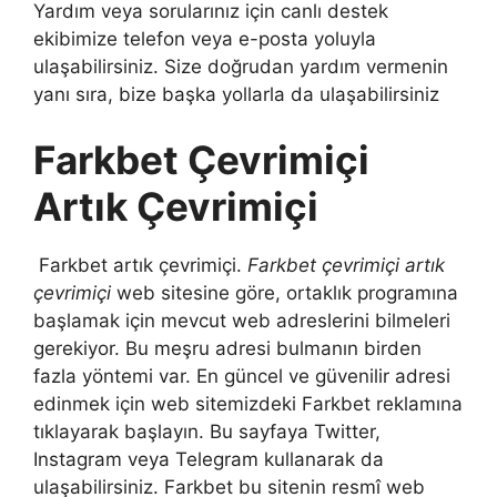
Yardım veya sorularınız için canlı destek
ekibimize telefon veya e-posta yoluyla
ulaşabilirsiniz. Size doğrudan yardım vermenin
yanı sıra, bize başka yollarla da ulaşabilirsiniz
Farkbet Çevrimiçi
Artık Çevrimiçi
Farkbet artık çevrimiçi.
Farkbet çevrimiçi artık
çevrimiçi
web sitesine göre, ortaklık programına
başlamak için mevcut web adreslerini bilmeleri
gerekiyor. Bu meşru adresi bulmanın birden
fazla yöntemi var. En güncel ve güvenilir adresi
edinmek için web sitemizdeki Farkbet reklamına
tıklayarak başlayın. Bu sayfaya Twitter,
Instagram veya Telegram kullanarak da
ulaşabilirsiniz. Farkbet bu sitenin resmî web