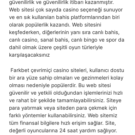
güvenilirlik ve güvenilirlik itibarı kazanmıştır.
Web sitesi çok sayıda casino seçeneği sunuyor
ve en sık kullanılan bahis platformlarından biri
olarak popülerlik kazandı. Web sitesini
keşfederken, diğerlerinin yanı sıra canlı bahis,
canlı casino, sanal bahis, canlı bingo ve spor da
dahil olmak üzere çeşitli oyun türleriyle
karşılaşacaksınız
Farkbet çevrimiçi casino siteleri, kullanıcı dostu
bir ara yüze sahip olmaları ve gezinmeleri kolay
olması nedeniyle popülerdir. Bu web sitesi
güvenilir ve yetkili olduğundan işlemlerinizi hızlı
ve rahat bir şekilde tamamlayabilirsiniz. Siteye
para yatırmak veya siteden para çekmek için
farklı yöntemler kullanabilirsiniz. Web sitemiz
tüm finansal bilgilere hızlı erişim sağlar. Site,
değerli oyuncularına 24 saat yardım sağlıyor.