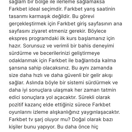
sağlam bir bölge ile ilerleme sağlamaksa
Farkbet ideal seçimdir. Farkbet yarış saatinin
tasarımı karmaşık değildir. Bu görevi
gerçekleştirmek için Farkbet giriş sayfasının ana
sayfasını ziyaret etmeniz gerekir. Böylece
ekspres programdaki ilk kurs başlamanız için
hazır. Sorunsuz ve verimli bir bahis deneyimi
sürdürme ve becerilerinizi geliştirmeye
odaklanmak için Farkbet ile bağlantıda kalma
şansına sahip olacaksınız. Bu aynı zamanda
size daha hızlı ve daha güvenli bir gelir akışı
sağlar. Aslında böyle bir sistemi sürdürmek ve
daha iyi sonuçlara ulaşmak her zaman tatmin
edici sonuçlara yol açacaktır. Sürekli olarak
pozitif kazanç elde ettiğiniz sürece Farkbet
oyunlarını izleme alışkanlığınız yaygınlaşacaktır.
Farkbet tv şarj oluyor mu? Doğal olarak bazı
kişiler bunu yapıyor. Bu daha önce hiç