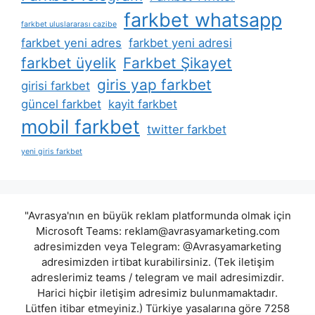
farkbet whatsapp
farkbet uluslararası cazibe
farkbet yeni adres
farkbet yeni adresi
farkbet üyelik
Farkbet Şikayet
giris yap farkbet
girisi farkbet
güncel farkbet
kayit farkbet
mobil farkbet
twitter farkbet
yeni giris farkbet
"Avrasya'nın en büyük reklam platformunda olmak için
Microsoft Teams:
reklam@avrasyamarketing.com
adresimizden veya Telegram: @Avrasyamarketing
adresimizden irtibat kurabilirsiniz. (Tek iletişim
adreslerimiz teams / telegram ve mail adresimizdir.
Harici hiçbir iletişim adresimiz bulunmamaktadır.
Lütfen itibar etmeyiniz.) Türkiye yasalarına göre 7258