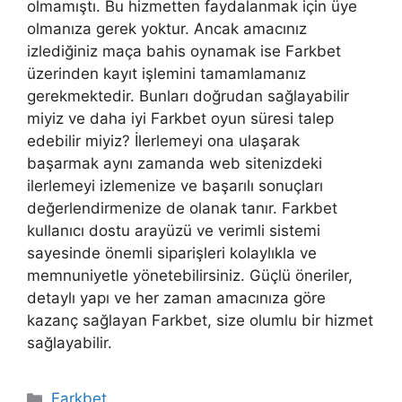
olmamıştı. Bu hizmetten faydalanmak için üye
olmanıza gerek yoktur. Ancak amacınız
izlediğiniz maça bahis oynamak ise Farkbet
üzerinden kayıt işlemini tamamlamanız
gerekmektedir. Bunları doğrudan sağlayabilir
miyiz ve daha iyi Farkbet oyun süresi talep
edebilir miyiz? İlerlemeyi ona ulaşarak
başarmak aynı zamanda web sitenizdeki
ilerlemeyi izlemenize ve başarılı sonuçları
değerlendirmenize de olanak tanır. Farkbet
kullanıcı dostu arayüzü ve verimli sistemi
sayesinde önemli siparişleri kolaylıkla ve
memnuniyetle yönetebilirsiniz. Güçlü öneriler,
detaylı yapı ve her zaman amacınıza göre
kazanç sağlayan Farkbet, size olumlu bir hizmet
sağlayabilir.
Kategoriler
Farkbet