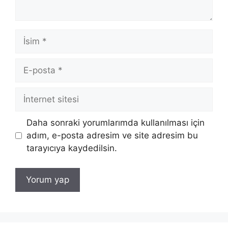
İsim
E-
posta
İnternet
sitesi
Daha sonraki yorumlarımda kullanılması için
adım, e-posta adresim ve site adresim bu
tarayıcıya kaydedilsin.