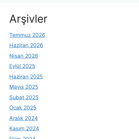
Arşivler
Temmuz 2026
Haziran 2026
Nisan 2026
Eylül 2025
Haziran 2025
Mayıs 2025
Şubat 2025
Ocak 2025
Aralık 2024
Kasım 2024
Ekim 2024