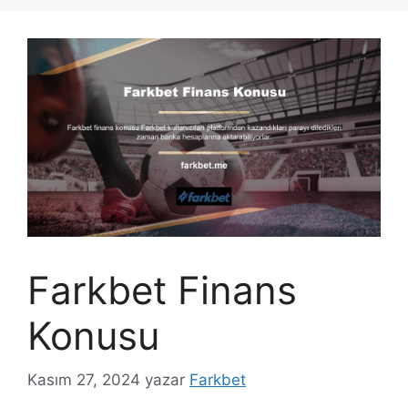
Farkbet Finans
Konusu
Kasım 27, 2024
yazar
Farkbet