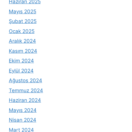
Haziran 2025
Mayıs 2025
Şubat 2025
Ocak 2025
Aralık 2024
Kasım 2024
Ekim 2024
Eylül 2024
Ağustos 2024
Temmuz 2024
Haziran 2024
Mayıs 2024
Nisan 2024
Mart 2024