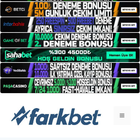
İçeriğe
atla
Menü