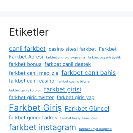
Etiketler
canli farkbet
casino sitesi farkbet
Farkbet
Farkbet Adresi
farkbet android uygulama
farkbet başarılı üyelik
farkbet bonus
farkbet canli destek
farkbet canlı bahis
farkbet canli maç izle
farkbet canlı casino
farkbet casino bilgileri
farkbet girisi
farkbet geniş kuruluş
farkbet giris twitter
farkbet giris yap
Farkbet Giriş
Farkbet Güncel
farkbet güncel adres
farkbet hesap temsilcisi
farkbet instagram
farkbet kayıt düğmesi