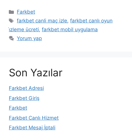
Kategoriler
Farkbet
Etiketler
farkbet canli maç izle
,
farkbet canlı oyun
i̇zleme ücreti
,
farkbet mobil uygulama
Yorum yap
Son Yazılar
Farkbet Adresi
Farkbet Giriş
Farkbet
Farkbet Canlı Hizmet
Farkbet Mesaj İptali