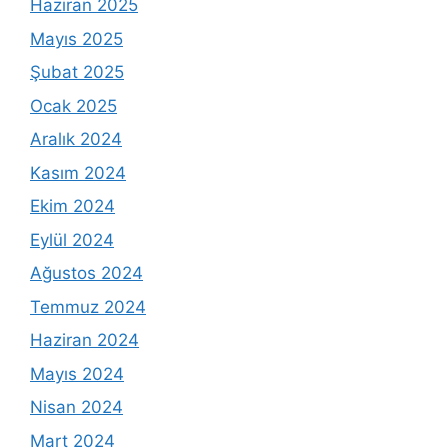
Haziran 2025
Mayıs 2025
Şubat 2025
Ocak 2025
Aralık 2024
Kasım 2024
Ekim 2024
Eylül 2024
Ağustos 2024
Temmuz 2024
Haziran 2024
Mayıs 2024
Nisan 2024
Mart 2024