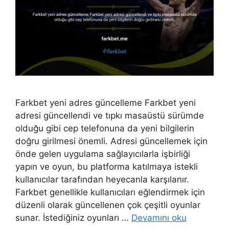
Farkbet yeni adres güncelleme Farkbet yeni
adresi güncellendi ve tıpkı masaüstü sürümde
olduğu gibi cep telefonuna da yeni bilgilerin
doğru girilmesi önemli. Adresi güncellemek için
önde gelen uygulama sağlayıcılarla işbirliği
yapın ve oyun, bu platforma katılmaya istekli
kullanıcılar tarafından heyecanla karşılanır.
Farkbet genellikle kullanıcıları eğlendirmek için
düzenli olarak güncellenen çok çeşitli oyunlar
sunar. İstediğiniz oyunları …
Devamını oku