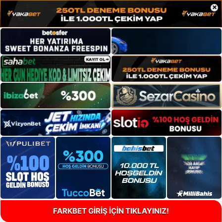
×
FARKBET GİRİŞ İÇİN TIKLAYINIZ!