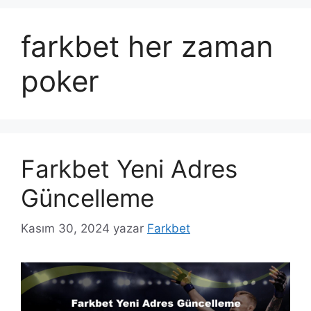
farkbet her zaman
poker
Farkbet Yeni Adres
Güncelleme
Kasım 30, 2024
yazar
Farkbet