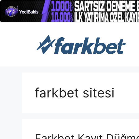
İçeriğe
atla
farkbet sitesi
Farkbet Kayıt Düğm