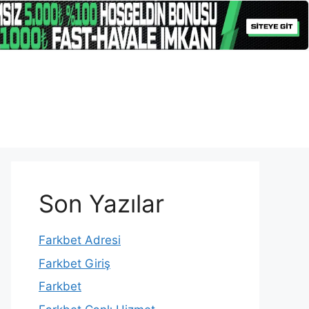
Son Yazılar
Farkbet Adresi
Farkbet Giriş
Farkbet