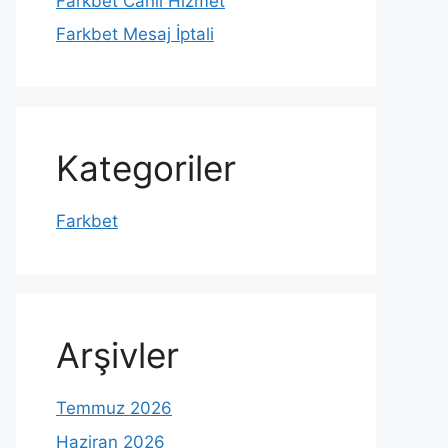
Farkbet Canlı Hizmet
Farkbet Mesaj İptali
Kategoriler
Farkbet
Arşivler
Temmuz 2026
Haziran 2026