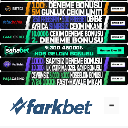
İçeriğe
atla
Menü