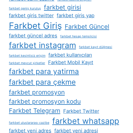
farkbet girisi
farkbet geniş kuruluş
farkbet giris twitter
farkbet giris yap
Farkbet Giriş
Farkbet Güncel
farkbet güncel adres
farkbet hesap temsilcisi
farkbet instagram
farkbet kayıt düğmesi
farkbet kullanıcıları
farkbet kesintisiz erişim
Farkbet Mobil Kayıt
farkbet mevcut şirketler
farkbet para yatirma
farkbet para çekme
farkbet promosyon
farkbet promosyon kodu
Farkbet Telegram
Farkbet Twitter
farkbet whatsapp
farkbet uluslararası cazibe
farkbet yeni adres
farkbet yeni adresi