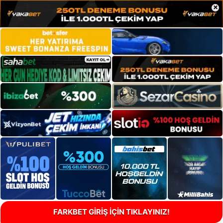
×
FARKBET GİRİŞ İÇİN TIKLAYINIZ!