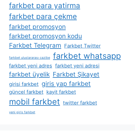
farkbet para yatirma
farkbet para çekme
farkbet promosyon
farkbet promosyon kodu
Farkbet Telegram
Farkbet Twitter
farkbet whatsapp
farkbet uluslararası cazibe
farkbet yeni adres
farkbet yeni adresi
farkbet üyelik
Farkbet Şikayet
giris yap farkbet
girisi farkbet
güncel farkbet
kayit farkbet
mobil farkbet
twitter farkbet
yeni giris farkbet