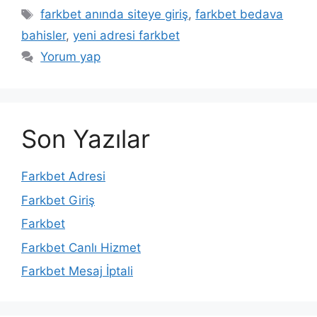
Etiketler
farkbet anında siteye giriş
,
farkbet bedava
bahisler
,
yeni adresi farkbet
Yorum yap
Son Yazılar
Farkbet Adresi
Farkbet Giriş
Farkbet
Farkbet Canlı Hizmet
Farkbet Mesaj İptali