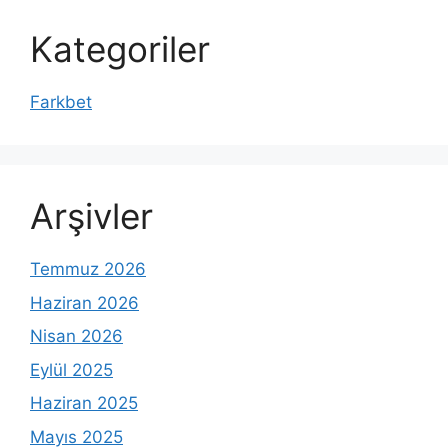
Kategoriler
Farkbet
Arşivler
Temmuz 2026
Haziran 2026
Nisan 2026
Eylül 2025
Haziran 2025
Mayıs 2025