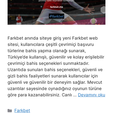
Farkbet anında siteye giriş yeni Farkbet web
sitesi, kullanıcılara çeşitli çevrimiçi başvuru
türlerine bahis yapma olanağı sunarak,
Türkiye’de kullanışlı, güvenilir ve kolay erişilebilir
çevrimiçi bahis seçenekleri sunmaktadır.
Uzantıda sunulan bahis seçenekleri, güvenli ve
gizli bahis faaliyetleri sunarak kullanıcılar için
güvenli ve güvenilir bir deneyim sağlar. Mevcut
uzantılar sayesinde oynadığınız oyunun türüne
göre para kazanabilirsiniz. Canlı …
Devamını oku
Kategoriler
Farkbet