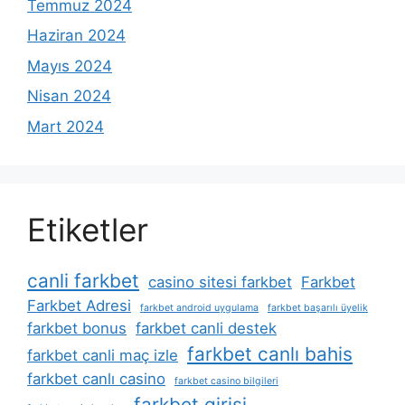
Temmuz 2024
Haziran 2024
Mayıs 2024
Nisan 2024
Mart 2024
Etiketler
canli farkbet
casino sitesi farkbet
Farkbet
Farkbet Adresi
farkbet android uygulama
farkbet başarılı üyelik
farkbet bonus
farkbet canli destek
farkbet canlı bahis
farkbet canli maç izle
farkbet canlı casino
farkbet casino bilgileri
farkbet girisi